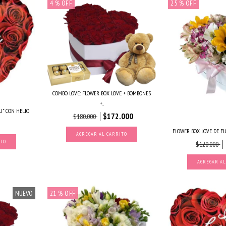
4
% OFF
25
% OFF
COMBO LOVE: FLOWER BOX LOVE + BOMBONES
+...
U" CON HELIO
$172.000
$180.000
FLOWER BOX LOVE DE FLO
AGREGAR AL CARRITO
$120.000
NUEVO
21
% OFF