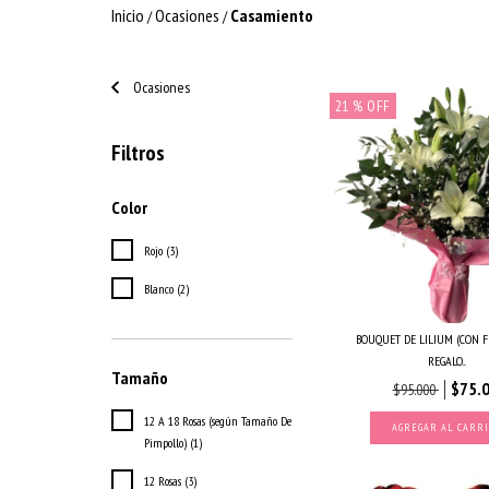
Inicio
Ocasiones
Casamiento
/
/
Ocasiones
21
% OFF
Filtros
Color
Rojo (3)
Blanco (2)
BOUQUET DE LILIUM (CON F
REGALO...
Tamaño
$75.
$95.000
12 A 18 Rosas (según Tamaño De
AGREGAR AL CARR
Pimpollo) (1)
12 Rosas (3)