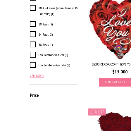
18 A 24 Rosas (según Tamaño De
Pimpollo) (1)
18 Rosas (3)
24 Rosas (2)
48 Rosas (1)
Con Bombones Chicos (1)
GLOBO DE CORAZÓN "I LOVE YO
Con Bombones Grandes (1)
$15.000
VER TODOS
Price
10
% OFF