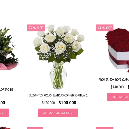
23
% OFF
14
% OFF
FLOWER BOX LOVE (CAJ
$140.000
LORERO DE
ELEGANTES ROSAS BLANCAS CON GIPSOPHILA (...
AGREGAR AL
000
$100.000
$130.000
ITO
AGREGAR AL CARRITO