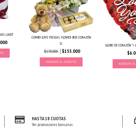
NES LINDT
COMBO LOVE FRESIAS: FLOWER BOX CORAZÓN
.000
D...
GLOBO DE CORAZÓN "I 
$135.000
$170.000
$6.
ITO
HASTA 18 CUOTAS
Ver promociones bancarias