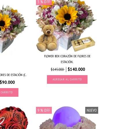
3
% OFF
FLOWER BOX CORAZÓN DE FLORES DE
ESTACIÓN...
$140.000
$145.000
RES DE ESTACIÓN (C...
AGREGAR AL CARRITO
$90.000
9
% OFF
NUEVO