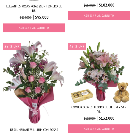
$102.000
$115.000
ELEGANTES ROSAS ROJAS (CON FLORERO DE
RE...
AGREGAR AL CARRITO
$95.000
$125.000
AGREGAR AL CARRITO
29
% OFF
42
% OFF
COMBO COLORES: TESORO DE LILIUM Y SAN
VI...
$132.000
$122.000
AGREGAR AL CARRITO
DESLUMBRANTES LILIUM CON ROSAS