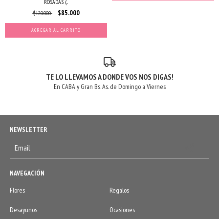
ROSADAS (...
$85.000
$120.000
AGREGAR AL CARRITO
TE LO LLEVAMOS A DONDE VOS NOS DIGAS!
En CABA y Gran Bs. As. de Domingo a Viernes
NEWSLETTER
NAVEGACIÓN
Flores
Regalos
Desayunos
Ocasiones