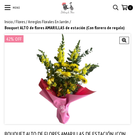
MENÚ
0
Inicio
/
Flores
/
Arreglos Florales En Jarrón
/
Bouquet ALTO de flores AMARILLAS de estación (Con florero de regalo)
42
% OFF
BOUQUET ALTO DE FLORES AMARILLAS DE ESTACIÓN (CON