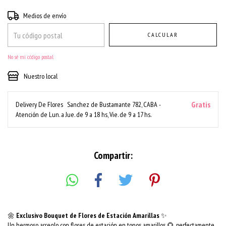
Entregas para el CP:
CAMBIAR CP
Medios de envío
CALCULAR
No sé mi código postal
Nuestro local
Gratis
Delivery De Flores
Sanchez de Bustamante 782, CABA -
Atención de Lun. a Jue. de 9 a 18 hs, Vie. de 9 a 17 hs.
Compartir:
🌼
Exclusivo Bouquet de Flores de Estación Amarillas
✨
Un hermoso arreglo con flores de estación en tonos amarillos 🌻, perfectamente