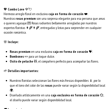
💖
Combo Love
🌹💘
Hermoso arreglo floral en exclusiva
caja en forma de corazón
❤️.
Nuestras
rosas premium
son una sorpresa elegante para esa persona que amas
o quieres agasajar. 💌 Rosas radiantes bellamente arregladas por nuestros
expertos floristas 👩‍🌾👨‍🌾, entregadas y listas para sorprender en cualquier
ocasión romántica.
🌸
Incluye:
Rosas premium
en una exclusiva
caja en forma de corazón
💝.
Bombones
🍬 para un toque dulce.
Osito de peluche
🧸, el compañero perfecto para acompañar las flores.
🌱
Detalles importantes:
Nuestros floristas seleccionan las flores más frescas disponibles 🌷, por lo
que el tono del color de las
rosas
puede variar según la disponibilidad local
🌍.
Diseñado artísticamente en una
caja exclusiva en forma de corazón
💞,
el diseño puede variar según disponibilidad local.