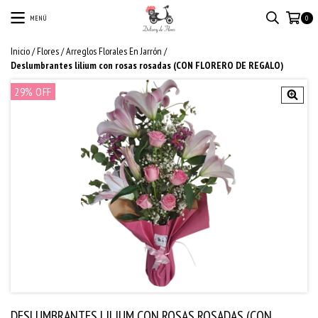
MENÚ
0
Inicio
/
Flores
/
Arreglos Florales En Jarrón
/
Deslumbrantes lilium con rosas rosadas (CON FLORERO DE REGALO)
29
% OFF
DESLUMBRANTES LILIUM CON ROSAS ROSADAS (CON