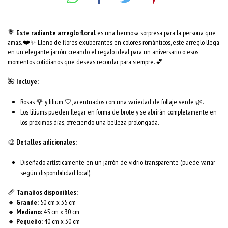
💐
Este radiante arreglo floral
es una hermosa sorpresa para la persona que
amas. ❤️✨ Lleno de flores exuberantes en colores románticos, este arreglo llega
en un elegante jarrón, creando el regalo ideal para un aniversario o esos
momentos cotidianos que deseas recordar para siempre. 💕
🌺
Incluye:
Rosas 🌹 y lilium 🤍, acentuados con una variedad de follaje verde 🌿.
Los liliums pueden llegar en forma de brote y se abrirán completamente en
los próximos días, ofreciendo una belleza prolongada.
🎨
Detalles adicionales:
Diseñado artísticamente en un jarrón de vidrio transparente (puede variar
según disponibilidad local).
📏
Tamaños disponibles:
🔸
Grande:
50 cm x 35 cm
🔸
Mediano:
45 cm x 30 cm
🔸
Pequeño:
40 cm x 30 cm