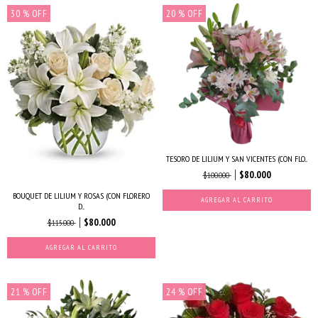
30
% OFF
20
% OFF
TESORO DE LILIUM Y SAN VICENTES (CON FLO...
$80.000
$100.000
BOUQUET DE LILIUM Y ROSAS (CON FLORERO
AGREGAR AL CARRITO
D...
$80.000
$115.000
21
% OFF
24
% OFF